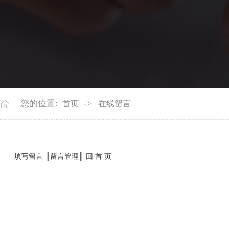
您的位置:
->
首页
在线留言
填写留言
║
留言管理
║
回 首 页